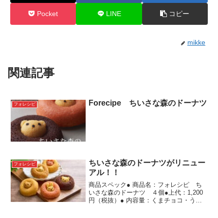
Pocket
LINE
コピー
mikke
関連記事
Forecipe ちいさな森のドーナツ
フォレシピ
ちいさな森のドーナツがリニュー
フォレシピ
アル！！
商品スペック● 商品名：フォレシピ ち
いさな森のドーナツ ４個●上代：1,200
円（税抜）● 内容量：くまチョコ・うさ
ぎイチゴ・くまプレーン・うさぎバナナ×
各1個●アレルゲン（義務）：卵・乳・小