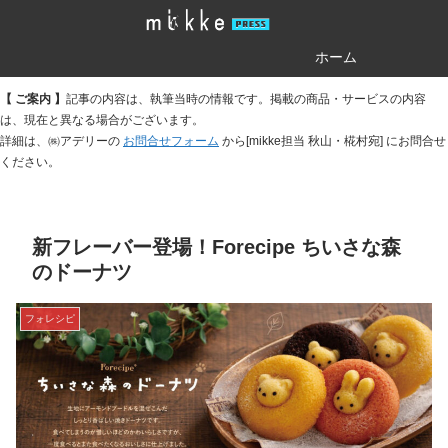
ホーム
【 ご案内 】
記事の内容は、執筆当時の情報です。掲載の商品・サービスの内容
は、現在と異なる場合がございます。
詳細は、㈱アデリーの
お問合せフォーム
から[mikke担当 秋山・椛村宛] にお問合せ
ください。
新フレーバー登場！Forecipe ちいさな森
のドーナツ
フォレシピ