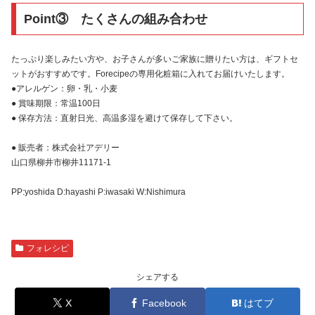
Point③ たくさんの組み合わせ
たっぷり楽しみたい方や、お子さんが多いご家族に贈りたい方は、ギフトセ
ットがおすすめです。Forecipeの専用化粧箱に入れてお届けいたします。
●アレルゲン：卵・乳・小麦
● 賞味期限：常温100日
● 保存方法：直射日光、高温多湿を避けて保存して下さい。
● 販売者：株式会社アデリー
山口県柳井市柳井11171-1
PP:yoshida D:hayashi P:iwasaki W:Nishimura
フォレシピ
シェアする
X
Facebook
はてブ