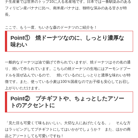
ナ生産量では世界のトップ10に入る名産地です。日本では一番馴染みのある
フィリピン産バナナに比べ、南米産バナナは、独特な深みのある甘さが特
長。
ここで、もう一度、ちいさな森のドーナツのご紹介を！
Point① 焼ドーナツなのに、しっとり濃厚な
味わい
一般的なドーナツは油で揚げて作られていますが、焼ドーナツはその名の通
り、焼いて作られています。こちらの焼ドーナツの生地にはアーモンドプー
ドルを混ぜ込んでいるので、 焼いているのにしっとりと濃厚な味わいが特
徴です。また、使っている小麦は100％国産なのでお子様も安心してお召し
上がりいただけます。
Point② プチギフトや、ちょっとしたアソー
トのアクセントに
「見た目も可愛くて味もおいしい。大切な人にあげたくなる。」 そんな方
はラッピングしてプチギフトにしてはいかがでしょうか？ また、ほかの商
品とアソートしても可愛いですね！