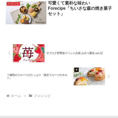
可愛くて素朴な味わい
麦● 賞味期限：常温100日● 商品名：フォ
フォレシピ
レ...
Forecipe「ちいさな森の焼き菓子
セット」
サブスク型季節イベント企画 おやつ通信 vol.12
７種類のフルーツがたっぷり「贅沢フルーツのタル
ト」
ホーム
フォレシピ