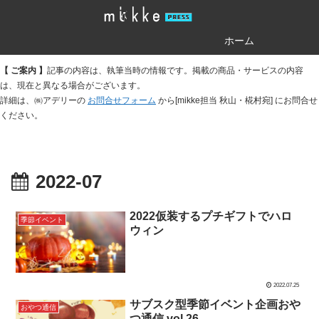
ホーム
【 ご案内 】
記事の内容は、執筆当時の情報です。掲載の商品・サービスの内容
は、現在と異なる場合がございます。
詳細は、㈱アデリーの
お問合せフォーム
から[mikke担当 秋山・椛村宛] にお問合せ
ください。
2022-07
2022仮装するプチギフトでハロ
季節イベント
ウィン
2022.07.25
サブスク型季節イベント企画おや
おやつ通信
つ通信 vol.26