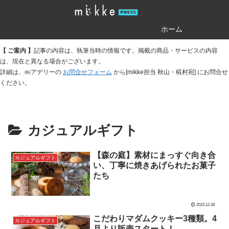
ホーム
【 ご案内 】
記事の内容は、執筆当時の情報です。掲載の商品・サービスの内容
は、現在と異なる場合がございます。
詳細は、㈱アデリーの
お問合せフォーム
から[mikke担当 秋山・椛村宛] にお問合せ
ください。
カジュアルギフト
【森の庭】素材にまっすぐ向き合
カジュアルギフト
い、丁寧に焼きあげられたお菓子
たち
2023.12.28
こだわりマダムクッキー3種類。4
カジュアルギフト
月より販売スタート！