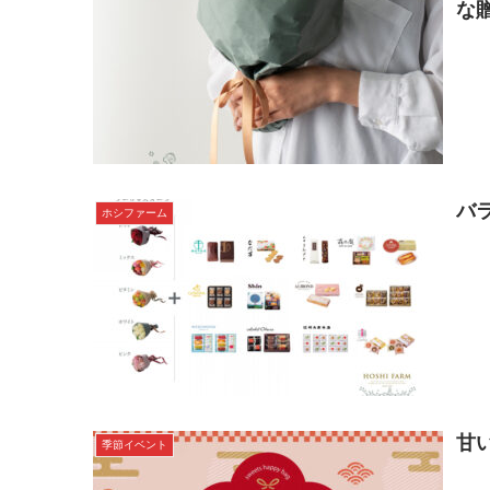
な
バ
ホシファーム
甘
季節イベント