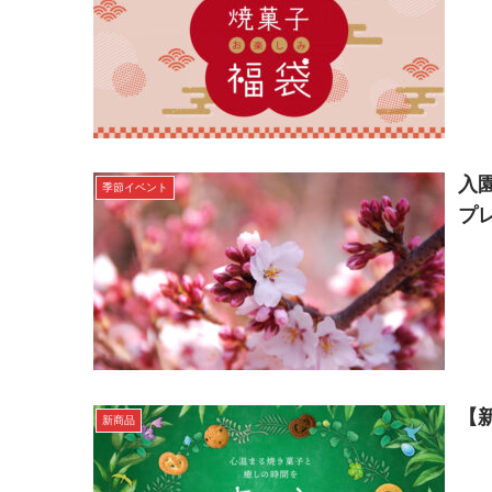
入
季節イベント
プ
【
新商品