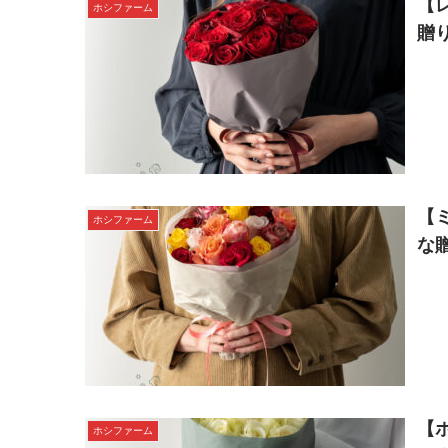
【
ホシファーム
贈
【
ホシファーム
な
【
ホシファーム