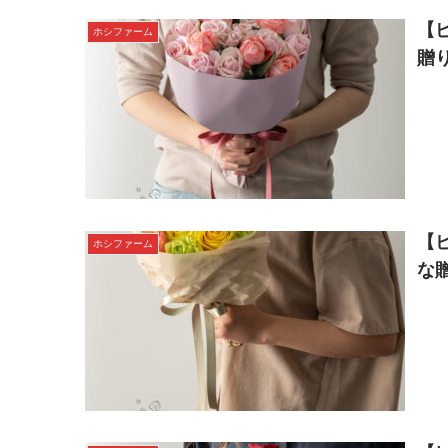
【
ホシファーム
贈
【
ホシファーム
な