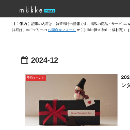
【 ご案内 】
記事の内容は、執筆当時の情報です。掲載の商品・サービスの
詳細は、㈱アデリーの
お問合せフォーム
から[mikke担当 秋山・椛村宛]
2024-12
2
季節イベント
ン