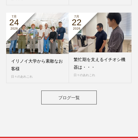
7月
7月
24
22
2026
2026
繁忙期を支えるイチオシ機
イリノイ大学から素敵なお
器は・・・
客様
日々のあれこれ
日々のあれこれ
ブログ一覧