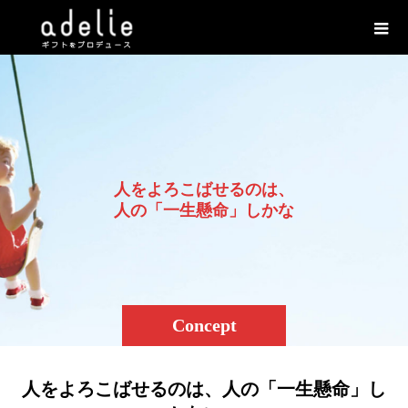
人
を
よ
ろ
こ
ば
せ
る
の
は
、
人
の
「
一
生
懸
命
」
し
か
な
い
Concept
人をよろこばせるのは、人の「一生懸命」し