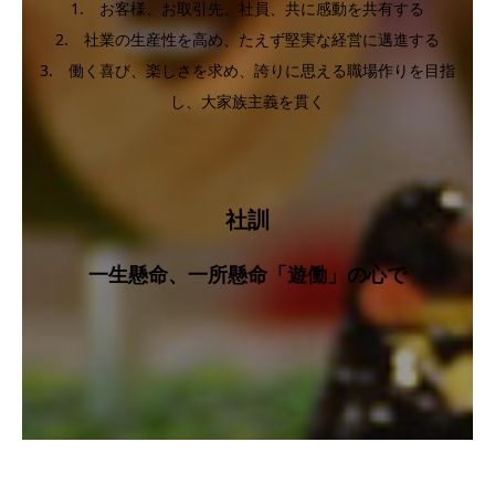
1. お客様、お取引先、社員、共に感動を共有する
2. 社業の生産性を高め、たえず堅実な経営に邁進する
3. 働く喜び、楽しさを求め、誇りに思える職場作りを目指
し、大家族主義を貫く
社訓
一生懸命、一所懸命「遊働」の心で