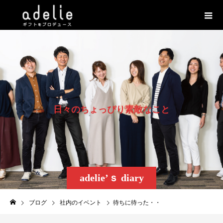
日
々
の
ち
ょ
っ
ぴ
り
素
敵
な
こ
と
adelie’ｓ diary
ブログ
社内のイベント
待ちに待った・・