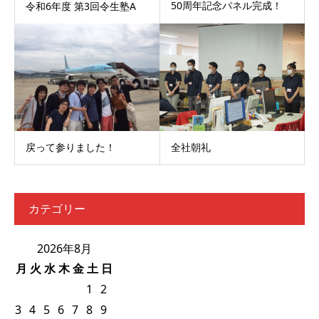
50周年記念パネル完成！
令和6年度 第3回令生塾A
戻って参りました！
全社朝礼
カテゴリー
2026年8月
月
火
水
木
金
土
日
1
2
3
4
5
6
7
8
9