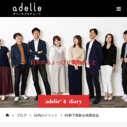
日
々
の
ち
ょ
っ
ぴ
り
素
敵
な
こ
と
adelie’ｓ diary
ブログ
社内のイベント
45期下期新企画商談会