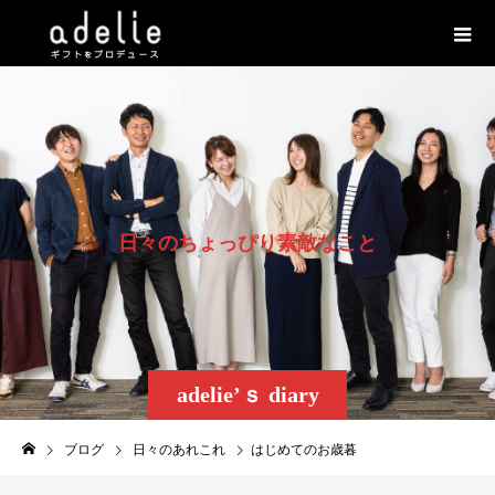
日
々
の
ち
ょ
っ
ぴ
り
素
敵
な
こ
と
adelie’ｓ diary
ブログ
日々のあれこれ
はじめてのお歳暮