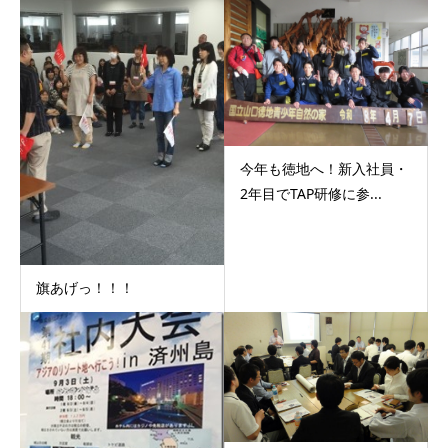
今年も徳地へ！新入社員・
2年目でTAP研修に参...
旗あげっ！！！