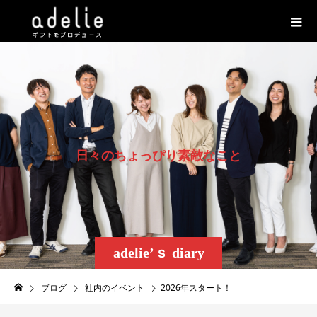
日
々
の
ち
ょ
っ
ぴ
り
素
敵
な
こ
と
adelie’ｓ diary
ブログ
社内のイベント
2026年スタート！