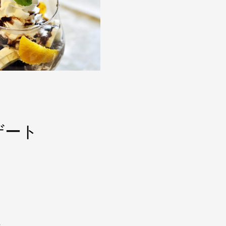
ザート
き。