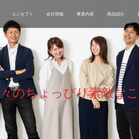
コンセプト
会社情報
事業内容
商品紹介
々
の
ち
ょ
っ
ぴ
り
素
敵
な
こ