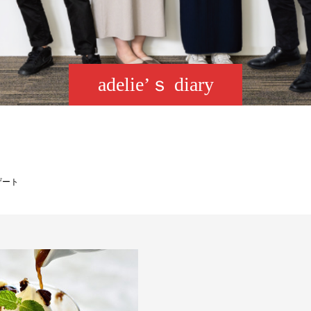
adelie’ｓ diary
ザート