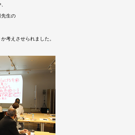
や、
司先生の
きか考えさせられました。