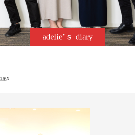
adelie’ｓ diary
生塾D