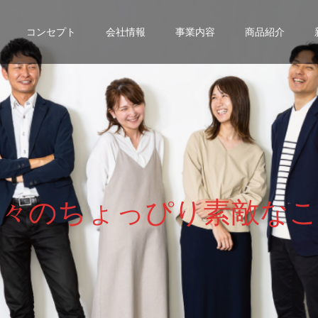
コンセプト
会社情報
事業内容
商品紹介
々
の
ち
ょ
っ
ぴ
り
素
敵
な
こ