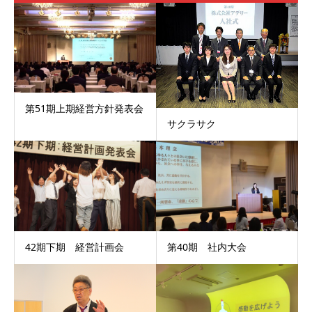
第51期上期経営方針発表会
サクラサク
42期下期 経営計画会
第40期 社内大会