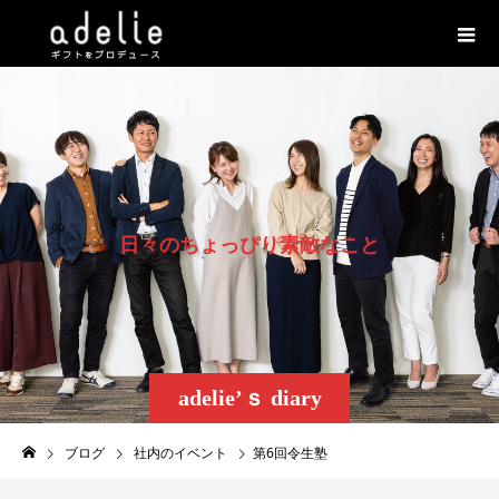
日
々
の
ち
ょ
っ
ぴ
り
素
敵
な
こ
と
adelie’ｓ diary
ブログ
社内のイベント
第6回令生塾