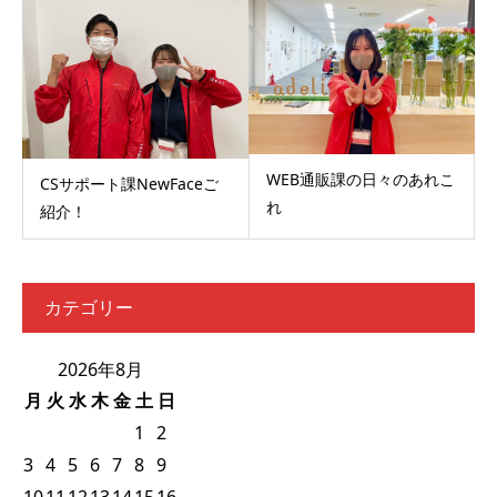
WEB通販課の日々のあれこ
CSサポート課NewFaceご
れ
紹介！
カテゴリー
2026年8月
月
火
水
木
金
土
日
1
2
3
4
5
6
7
8
9
10
11
12
13
14
15
16