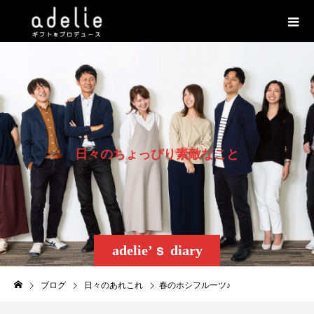
日
々
の
ち
ょ
っ
ぴ
り
素
敵
な
こ
と
adelie’ｓ diary
ブログ
日々のあれこれ
春のホシフルーツ♪