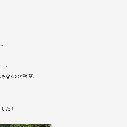
す。
リー。
にもなるのが雑草。
、
、
ました！