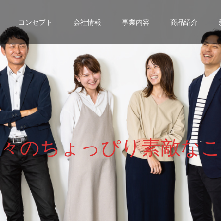
コンセプト
会社情報
事業内容
商品紹介
々
の
ち
ょ
っ
ぴ
り
素
敵
な
こ