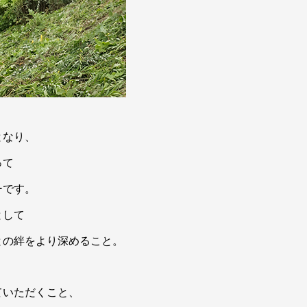
となり、
って
ーです。
として
との絆をより深めること。
ていただくこと、