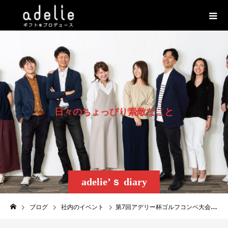
日
々
の
ち
ょ
っ
ぴ
り
素
敵
な
こ
と
adelie’ｓ diary
ブログ
社内のイベント
第7回アデリー杯ゴルフコンペ大会開催！