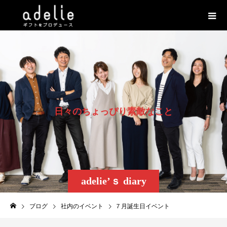
日
々
の
ち
ょ
っ
ぴ
り
素
敵
な
こ
と
adelie’ｓ diary
ブログ
社内のイベント
７月誕生日イベント