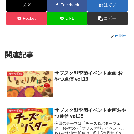
X
Facebook
はてブ
Pocket
LINE
コピー
mikke
関連記事
サブスク型季節イベント企画 お
おやつ通信
やつ通信 vol.18
サブスク型季節イベント企画おや
おやつ通信
つ通信 vol.35
今回のテーマは「チーズ＆バターフェ
ア」おやつの「サブスク型」イベントこ
ちらのおやつ通信は、約1.5カ月サイクル