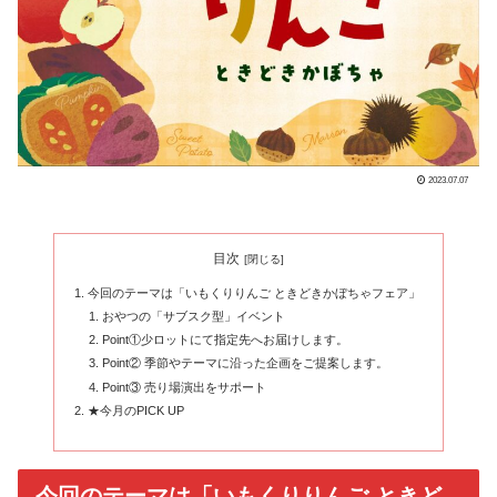
2023.07.07
目次
今回のテーマは「いもくりりんご ときどきかぼちゃフェア」
おやつの「サブスク型」イベント
Point①少ロットにて指定先へお届けします。
Point② 季節やテーマに沿った企画をご提案します。
Point③ 売り場演出をサポート
★今月のPICK UP
今回のテーマは「いもくりりんご ときど