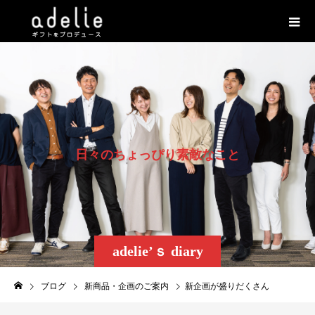
日
々
の
ち
ょ
っ
ぴ
り
素
敵
な
こ
と
adelie’ｓ diary
ブログ
新商品・企画のご案内
新企画が盛りだくさん