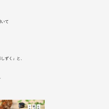
用いて
果しずく』と、
、