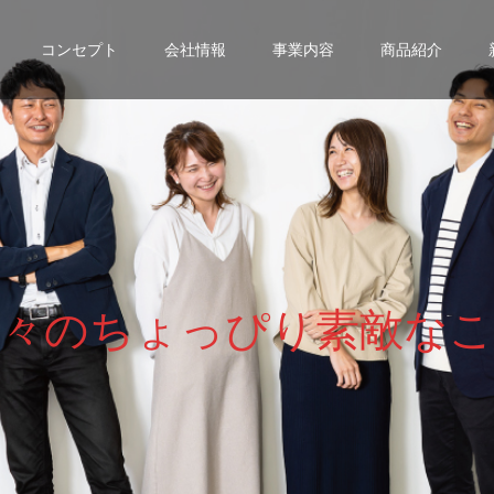
コンセプト
会社情報
事業内容
商品紹介
々
の
ち
ょ
っ
ぴ
り
素
敵
な
こ