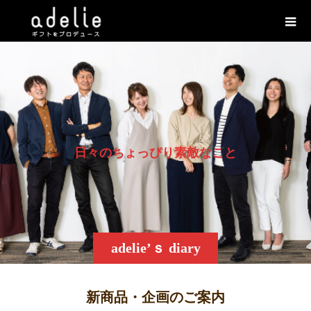
日
々
の
ち
ょ
っ
ぴ
り
素
敵
な
こ
と
adelie’ｓ diary
新商品・企画のご案内