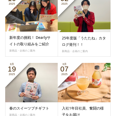
2025
2025
新年度の挑戦！ Dearlyサ
25年度版「うたたね」カタ
イトの取り組みをご紹介
ログ発刊！！
新商品・企画のご案内
新商品・企画のご案内
3月
3月
19
07
2025
2025
春のスイーツプチギフト
入社1年目社員、奮闘の様
子をお届け
新商品・企画のご案内