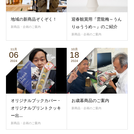
地域の新商品ぞくぞく！
迎春観賞用『雲龍梅～うん
りゅううめ～』のご紹介
新商品・企画のご案内
新商品・企画のご案内
11月
10月
06
18
2024
2024
オリジナルブックカバー・
お歳暮商品のご案内
オリジナルプリントクッキ
新商品・企画のご案内
ー出...
新商品・企画のご案内