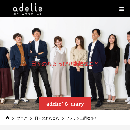
日
々
の
ち
ょ
っ
ぴ
り
素
敵
な
こ
と
adelie’ｓ diary
ブログ
日々のあれこれ
フレッシュ調達部！