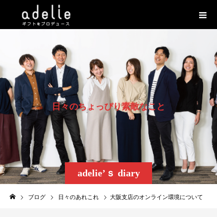
日
々
の
ち
ょ
っ
ぴ
り
素
敵
な
こ
と
adelie’ｓ diary
ブログ
日々のあれこれ
大阪支店のオンライン環境について