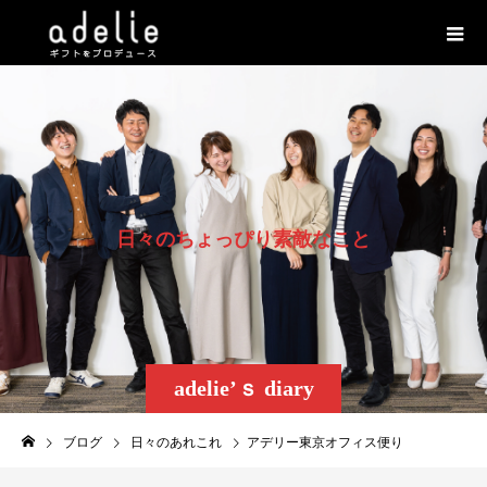
日
々
の
ち
ょ
っ
ぴ
り
素
敵
な
こ
と
adelie’ｓ diary
ブログ
日々のあれこれ
アデリー東京オフィス便り