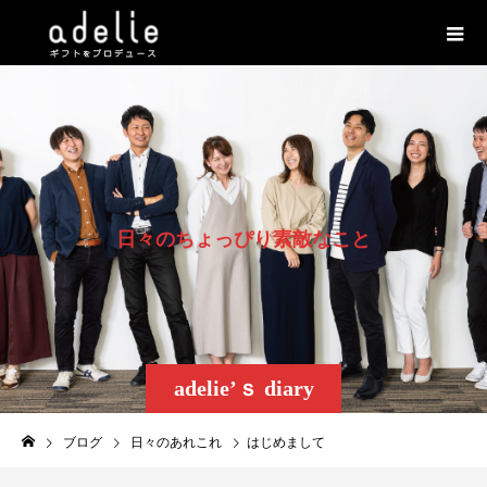
日
々
の
ち
ょ
っ
ぴ
り
素
敵
な
こ
と
adelie’ｓ diary
ブログ
日々のあれこれ
はじめまして