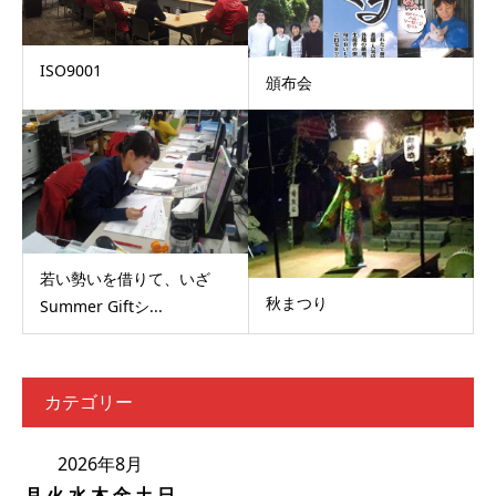
ISO9001
頒布会
若い勢いを借りて、いざ
秋まつり
Summer Giftシ...
カテゴリー
2026年8月
月
火
水
木
金
土
日