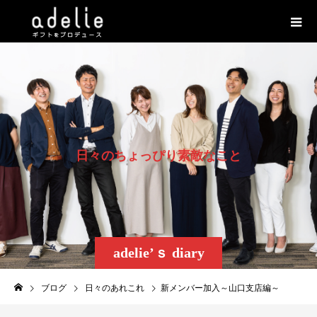
日
々
の
ち
ょ
っ
ぴ
り
素
敵
な
こ
と
adelie’ｓ diary
ブログ
日々のあれこれ
新メンバー加入～山口支店編～