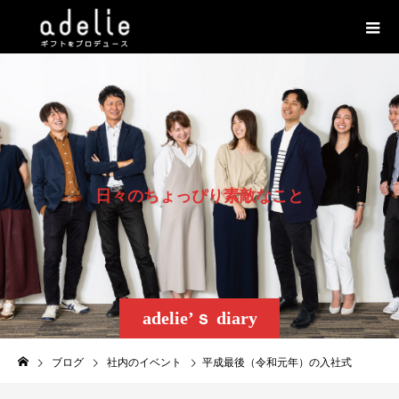
日
々
の
ち
ょ
っ
ぴ
り
素
敵
な
こ
と
adelie’ｓ diary
ブログ
社内のイベント
平成最後（令和元年）の入社式