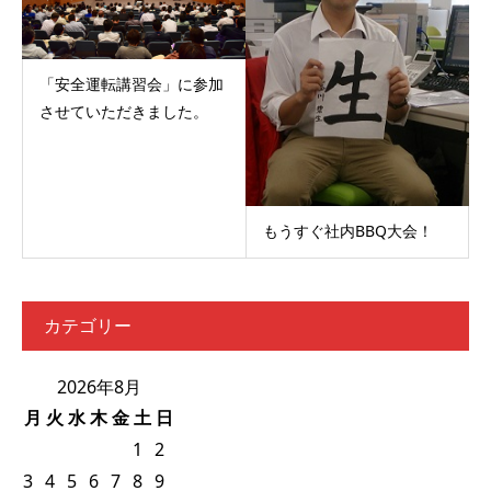
「安全運転講習会」に参加
させていただきました。
もうすぐ社内BBQ大会！
カテゴリー
2026年8月
月
火
水
木
金
土
日
1
2
3
4
5
6
7
8
9