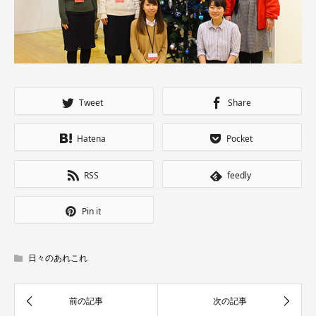
Tweet
Share
Hatena
Pocket
RSS
feedly
Pin it
日々のあれこれ