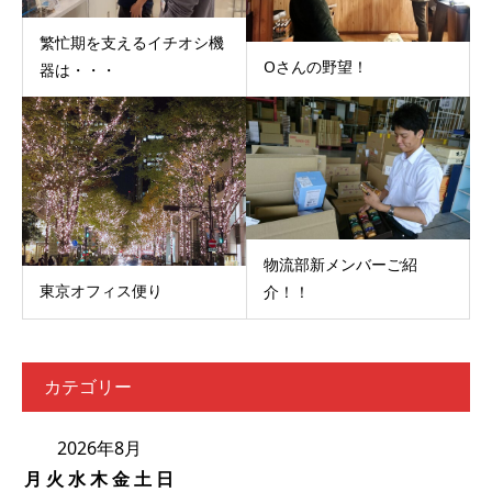
繁忙期を支えるイチオシ機
Oさんの野望！
器は・・・
物流部新メンバーご紹
東京オフィス便り
介！！
カテゴリー
2026年8月
月
火
水
木
金
土
日