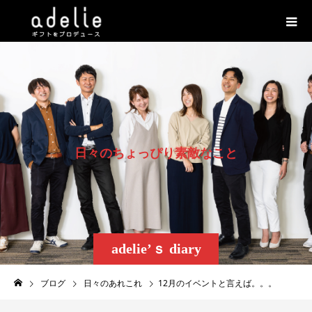
日
々
の
ち
ょ
っ
ぴ
り
素
敵
な
こ
と
adelie’ｓ diary
ブログ
日々のあれこれ
12月のイベントと言えば。。。