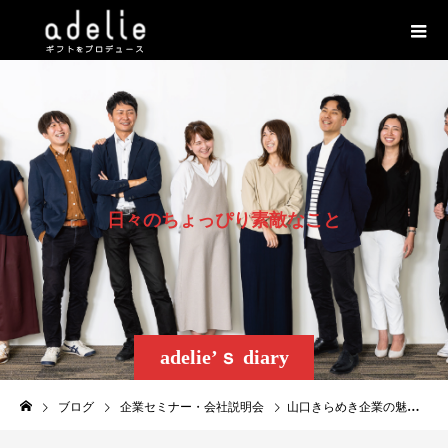
日
々
の
ち
ょ
っ
ぴ
り
素
敵
な
こ
と
adelie’ｓ diary
ブログ
企業セミナー・会社説明会
山口きらめき企業の魅力発見フェア2017へ参加！