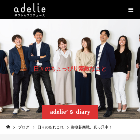
日
々
の
ち
ょ
っ
ぴ
り
素
敵
な
こ
と
adelie’ｓ diary
ブログ
日々のあれこれ
御歳暮商戦、真っ只中！