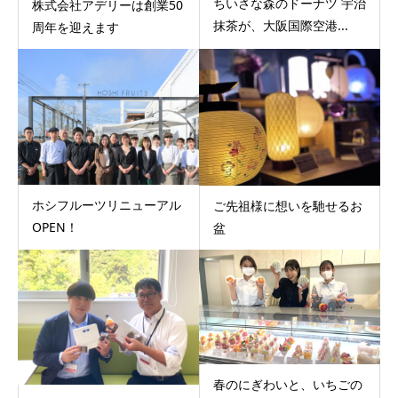
ちいさな森のドーナツ 宇治
株式会社アデリーは創業50
抹茶が、大阪国際空港...
周年を迎えます
ホシフルーツリニューアル
ご先祖様に想いを馳せるお
OPEN！
盆
春のにぎわいと、いちごの