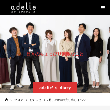
日
々
の
ち
ょ
っ
ぴ
り
素
敵
な
こ
と
adelie’ｓ diary
ブログ
お知らせ
2月、3連休の売り出しイベント！