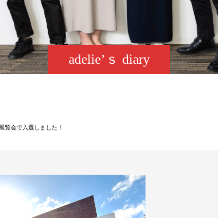
adelie’ｓ diary
術展覧会で入選しました！