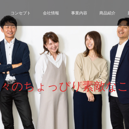
コンセプト
会社情報
事業内容
商品紹介
々
の
ち
ょ
っ
ぴ
り
素
敵
な
こ