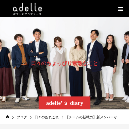
日
々
の
ち
ょ
っ
ぴ
り
素
敵
な
こ
と
adelie’ｓ diary
ブログ
日々のあれこれ
【チームの新戦力】新メンバーが加わりました。