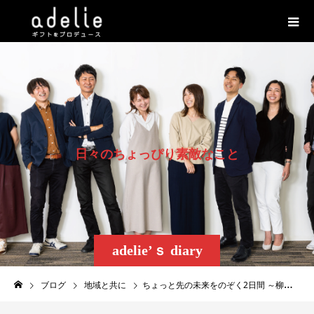
日
々
の
ち
ょ
っ
ぴ
り
素
敵
な
こ
と
adelie’ｓ diary
ブログ
地域と共に
ちょっと先の未来をのぞく2日間 ～柳井商工高校 就業体験学習～