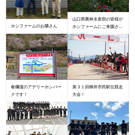
山口県農林水産部の皆様が
ホシファームのお隣さん
ホシファームにご来園さ...
第３１回柳井市民駅伝競走
春爛漫のアデリーホシパー
大会！
クです！