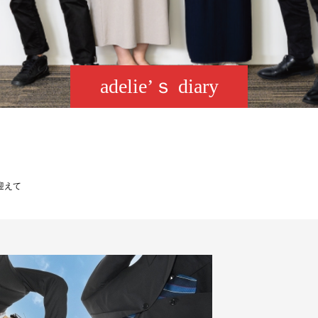
adelie’ｓ diary
迎えて