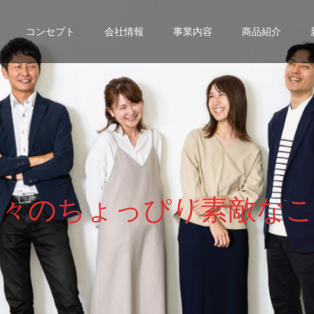
コンセプト
会社情報
事業内容
商品紹介
々
の
ち
ょ
っ
ぴ
り
素
敵
な
こ