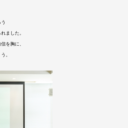
ろう
られました。
自信を胸に、
ょう。