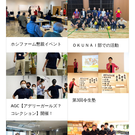
ホシファーム懇親イベント
ＯＫＵＮＡＩ部での活動
第3回令生塾
AGC【アデリーガールズ？
コレクション】開催！