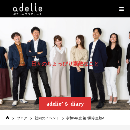
日
々
の
ち
ょ
っ
ぴ
り
素
敵
な
こ
と
adelie’ｓ diary
ブログ
社内のイベント
令和6年度 第3回令生塾A