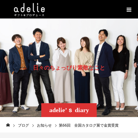
日
々
の
ち
ょ
っ
ぴ
り
素
敵
な
こ
と
adelie’ｓ diary
ブログ
お知らせ
第66回 全国カタログ展で金賞受賞