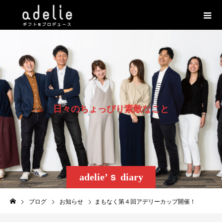
日
々
の
ち
ょ
っ
ぴ
り
素
敵
な
こ
と
adelie’ｓ diary
ブログ
お知らせ
まもなく第４回アデリーカップ開催！