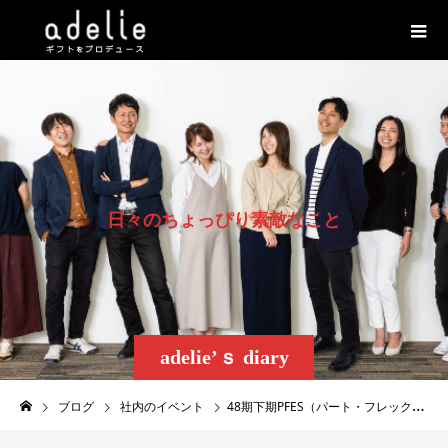
日
々
の
ち
ょ
っ
ぴ
り
素
敵
な
こ
と
adelie’ｓ diary
ブログ
社内のイベント
48期下期PFES（パート・フレックス・エルダー・シニア）の集いが行われました