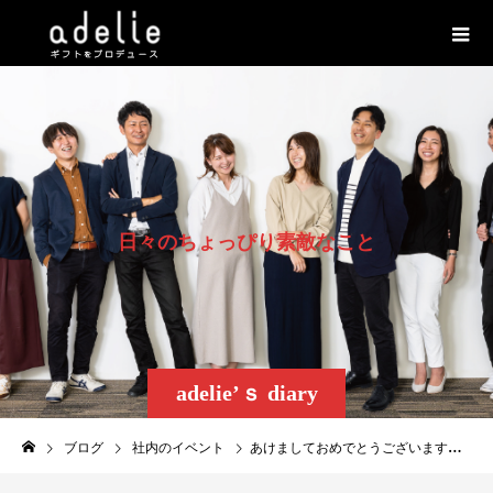
日
々
の
ち
ょ
っ
ぴ
り
素
敵
な
こ
と
adelie’ｓ diary
ブログ
社内のイベント
あけましておめでとうございます！2022