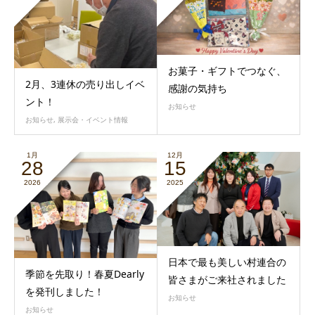
お菓子・ギフトでつなぐ、
2月、3連休の売り出しイベ
感謝の気持ち
ント！
お知らせ
お知らせ
,
展示会・イベント情報
1月
12月
28
15
2026
2025
日本で最も美しい村連合の
季節を先取り！春夏Dearly
皆さまがご来社されました
を発刊しました！
お知らせ
お知らせ