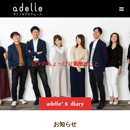
日
々
の
ち
ょ
っ
ぴ
り
素
敵
な
こ
と
adelie’ｓ diary
お知らせ