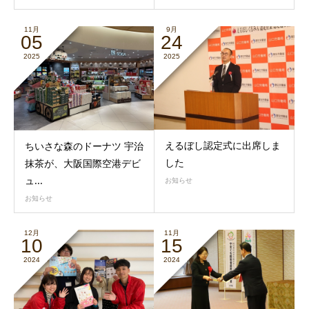
11月
9月
05
24
2025
2025
えるぼし認定式に出席しま
ちいさな森のドーナツ 宇治
した
抹茶が、大阪国際空港デビ
ュ...
お知らせ
お知らせ
12月
11月
10
15
2024
2024