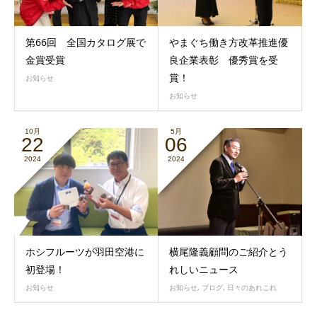
第66回 全国カタログ展で
やまぐち働き方改革推進優
金賞受賞
良企業表彰 優秀賞を受
賞！
お知らせ
お知らせ
10月
5月
22
06
2024
2024
ホシフルーツが羽田空港に
横尾隆義顧問のご紹介とう
初登場！
れしいニュース
お知らせ
お知らせ
,
ブログ
,
日々のあれこれ