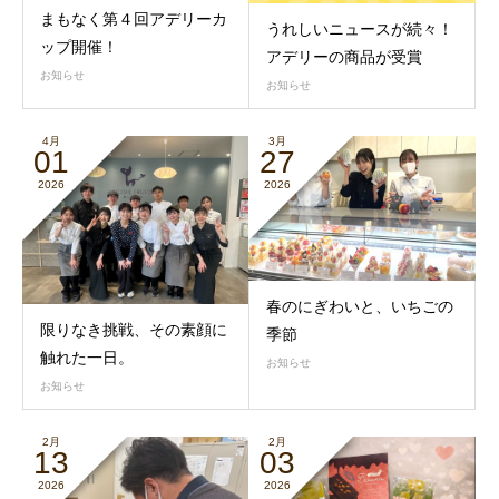
まもなく第４回アデリーカ
うれしいニュースが続々！
ップ開催！
アデリーの商品が受賞
お知らせ
お知らせ
4月
3月
01
27
2026
2026
春のにぎわいと、いちごの
限りなき挑戦、その素顔に
季節
触れた一日。
お知らせ
お知らせ
2月
2月
13
03
2026
2026