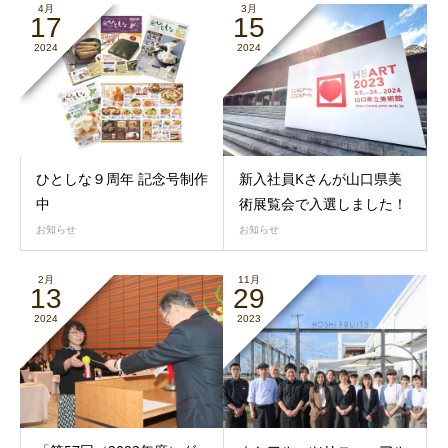
4月
3月
17
15
2024
2024
ひとしな９周年 記念号制作
新入社員Kさんが山口県美
中
術展覧会で入選しました！
お知らせ
お知らせ
2月
11月
13
29
2024
2023