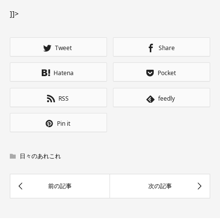
]]>
Tweet
Share
Hatena
Pocket
RSS
feedly
Pin it
日々のあれこれ