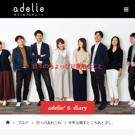
日
々
の
ち
ょ
っ
ぴ
り
素
敵
な
こ
と
adelie’ｓ diary
ブログ
日々のあれこれ
今年も残すところあと少し。