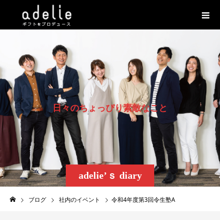
日
々
の
ち
ょ
っ
ぴ
り
素
敵
な
こ
と
adelie’ｓ diary
ブログ
社内のイベント
令和4年度第3回令生塾A