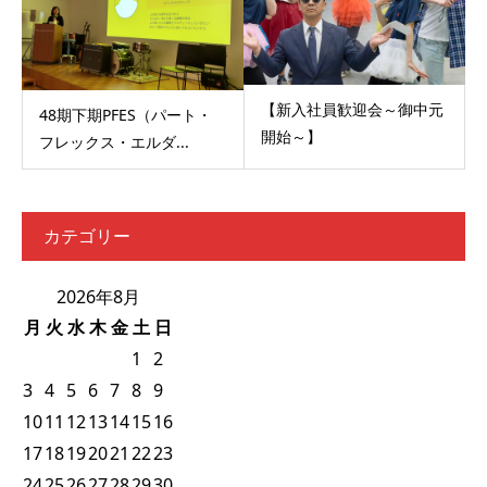
【新入社員歓迎会～御中元
48期下期PFES（パート・
開始～】
フレックス・エルダ...
カテゴリー
2026年8月
月
火
水
木
金
土
日
1
2
3
4
5
6
7
8
9
10
11
12
13
14
15
16
17
18
19
20
21
22
23
24
25
26
27
28
29
30