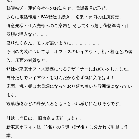
郵便転送・運送会社へのお知らせ、電話番号の取得、
さらに電話転送・FAX転送手続き、 名刺・封筒の住所変更、
得意先様・仕入先様へのご案内と そして引っ越し荷物準備・什
器類の購入など。。。
盛りだくさん。モレが無いように。。。。。。。
今回の内装については、オフィスのレイアウト、机・棚などの購
入。床面の材質など、
弊社の東京オフィス勤務になるデザイナーにお願いをしました。
自分たちでレイアウトを組んだから必ず気に入るはず！
床面、机・棚は木目調になっており落ち着いた雰囲気になってい
ます。
観葉植物などの緑が入るともっといい感じになりそうです。
引越し当日は、 旧東京支店組（3名）、
新東京オフィス組（3名）の２班（計6名）に分かれて引越し作
業。