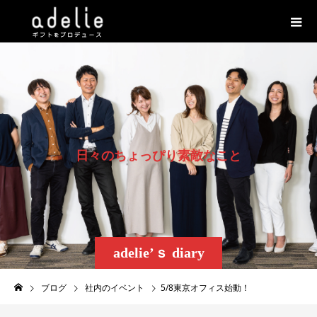
日
々
の
ち
ょ
っ
ぴ
り
素
敵
な
こ
と
adelie’ｓ diary
ブログ
社内のイベント
5/8東京オフィス始動！