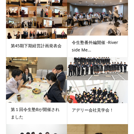
令生塾番外編開催 -River
第45期下期経営計画発表会
side Me...
第１回令生塾Bが開催され
アデリー会社見学会！
ました