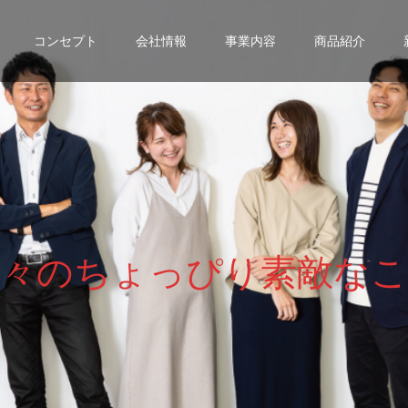
コンセプト
会社情報
事業内容
商品紹介
々
の
ち
ょ
っ
ぴ
り
素
敵
な
こ