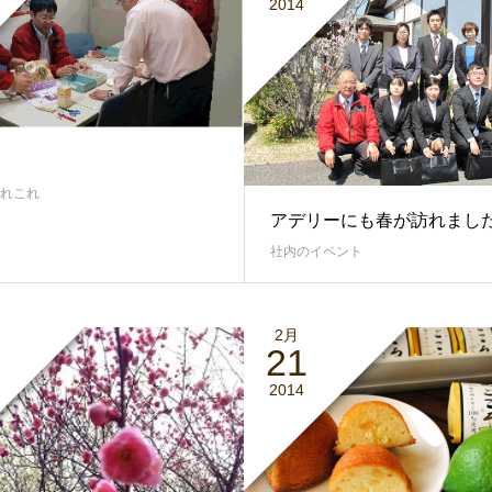
2014
れこれ
アデリーにも春が訪れまし
社内のイベント
2月
21
2014