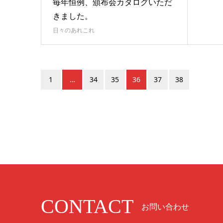
毎年恒例、頒布会カタログいただ
きました。
日々のあれこれ
1
…
34
35
36
37
38
CONTACT
お問い合わせ