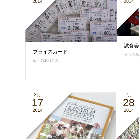
2014
2014
試食会
プライスカード
日々のあ
日々のあれこれ
3月
2月
17
28
2014
2014