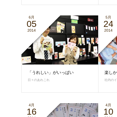
6月
5月
05
24
2014
2014
「うれしい」がいっぱい
楽しか
日々のあれこれ
社内のイ
4月
4月
16
10