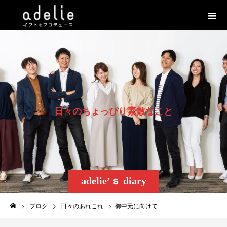
日
々
の
ち
ょ
っ
ぴ
り
素
敵
な
こ
と
adelie’ｓ diary
ブログ
日々のあれこれ
御中元に向けて