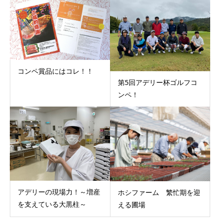
コンペ賞品にはコレ！！
第5回アデリー杯ゴルフコ
ンペ！
アデリーの現場力！～増産
ホシファーム 繁忙期を迎
を支えている大黒柱～
える圃場