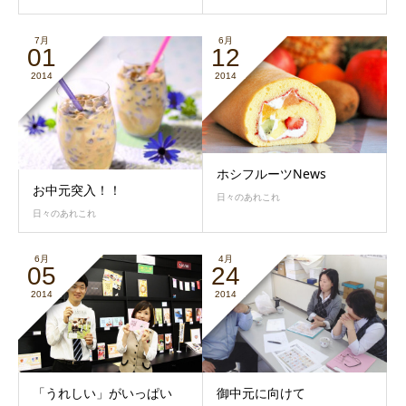
7月
6月
01
12
2014
2014
ホシフルーツNews
お中元突入！！
日々のあれこれ
日々のあれこれ
6月
4月
05
24
2014
2014
「うれしい」がいっぱい
御中元に向けて