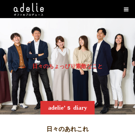
日
々
の
ち
ょ
っ
ぴ
り
素
敵
な
こ
と
adelie’ｓ diary
日々のあれこれ