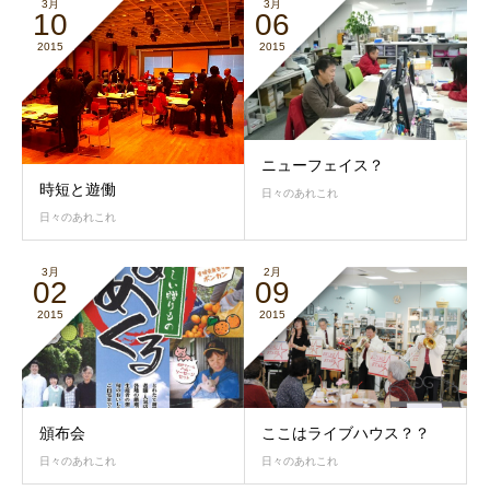
3月
3月
10
06
2015
2015
ニューフェイス？
時短と遊働
日々のあれこれ
日々のあれこれ
3月
2月
02
09
2015
2015
頒布会
ここはライブハウス？？
日々のあれこれ
日々のあれこれ