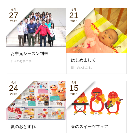
6月
5月
27
21
2015
2015
お中元シーズン到来
はじめまして
日々のあれこれ
日々のあれこれ
4月
4月
24
15
2015
2015
夏のおとずれ
春のスイーツフェア