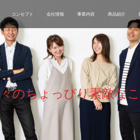
コンセプト
会社情報
事業内容
商品紹介
々
の
ち
ょ
っ
ぴ
り
素
敵
な
こ