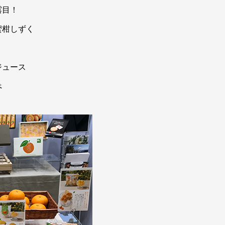
露目！
蜜柑しずく
ジュース
ぺ