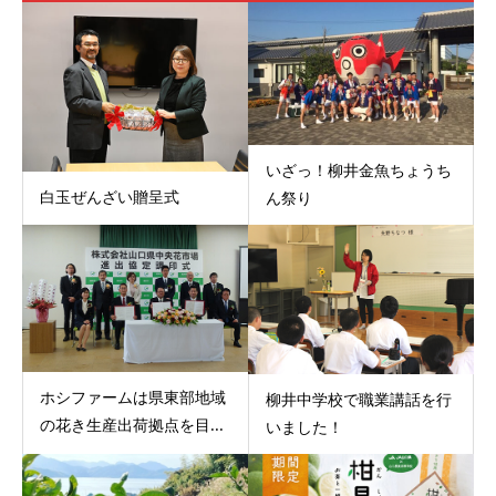
いざっ！柳井金魚ちょうち
白玉ぜんざい贈呈式
ん祭り
ホシファームは県東部地域
柳井中学校で職業講話を行
の花き生産出荷拠点を目...
いました！