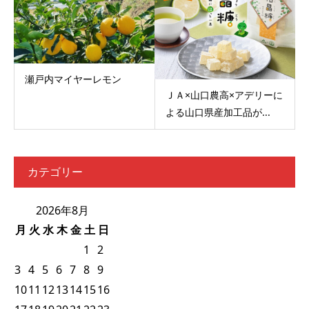
瀬戸内マイヤーレモン
ＪＡ×山口農高×アデリーに
よる山口県産加工品が...
カテゴリー
2026年8月
月
火
水
木
金
土
日
1
2
3
4
5
6
7
8
9
10
11
12
13
14
15
16