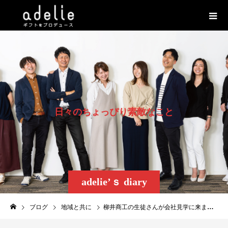
日
々
の
ち
ょ
っ
ぴ
り
素
敵
な
こ
と
adelie’ｓ diary
ブログ
地域と共に
柳井商工の生徒さんが会社見学に来ました！